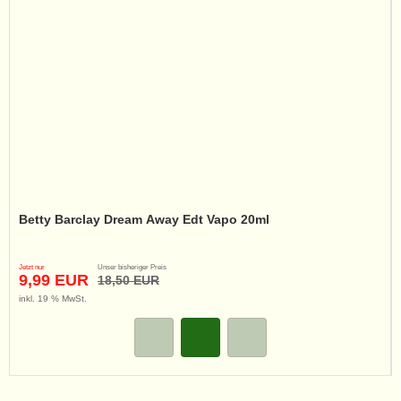
Betty Barclay Dream Away Edt Vapo 20ml
Jetzt nur
Unser bisheriger Preis
9,99 EUR
18,50 EUR
inkl. 19 % MwSt.