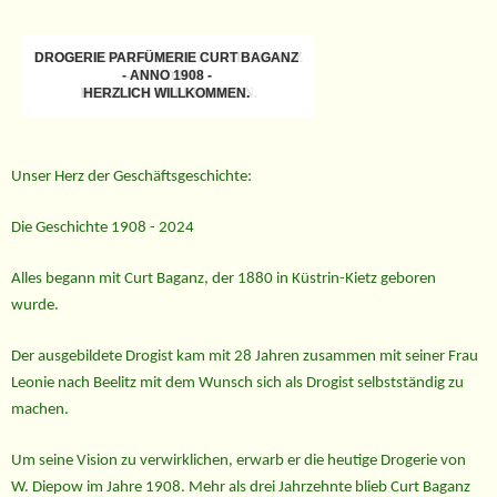
DROGERIE PARFÜMERIE CURT BAGANZ
DROGERIE PARFÜMERIE CURT BAGANZ
DROGERIE PARFÜMERIE CURT BAGANZ
DROGERIE PARFÜMERIE CURT BAGANZ
- ANNO 1908 -
- ANNO 1908 -
- ANNO 1908 -
- ANNO 1908 -
HERZLICH WILLKOMMEN.
HERZLICH WILLKOMMEN.
HERZLICH WILLKOMMEN.
HERZLICH WILLKOMMEN.
Unser Herz der Geschäftsgeschichte:
Die Geschichte 1908 - 2024
Alles begann mit Curt Baganz, der 1880 in Küstrin-Kietz geboren
wurde.
Der ausgebildete Drogist kam mit 28 Jahren zusammen mit seiner Frau
Leonie nach Beelitz mit dem Wunsch sich als Drogist selbstständig zu
machen.
Um seine Vision zu verwirklichen, erwarb er die heutige Drogerie von
W. Diepow im Jahre 1908. Mehr als drei Jahrzehnte blieb Curt Baganz