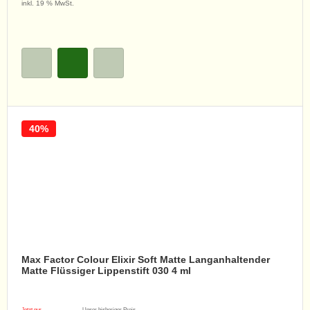
inkl. 19 % MwSt.
40%
Max Factor Colour Elixir Soft Matte Langanhaltender
Matte Flüssiger Lippenstift 030 4 ml
Jetzt nur
Unser bisheriger Preis