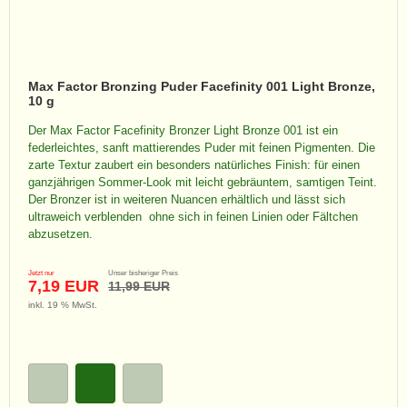
Max Factor Bronzing Puder Facefinity 001 Light Bronze,
10 g
Der Max Factor Facefinity Bronzer Light Bronze 001 ist ein
federleichtes, sanft mattierendes Puder mit feinen Pigmenten. Die
zarte Textur zaubert ein besonders natürliches Finish: für einen
ganzjährigen Sommer-Look mit leicht gebräuntem, samtigen Teint.
Der Bronzer ist in weiteren Nuancen erhältlich und lässt sich
ultraweich verblenden  ohne sich in feinen Linien oder Fältchen
abzusetzen.
Jetzt nur
Unser bisheriger Preis
7,19 EUR
11,99 EUR
inkl. 19 % MwSt.