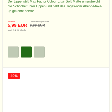
Der Lippenstift Max Factor Colour Elixir Soft Matte unterstreicht
die Schönheit Ihrer Lippen und hebt das Tages-oder Abend-Make-
up gekonnt hervor.
Jetzt nur
Unser bisheriger Preis
5,99 EUR
9,99 EUR
inkl. 19 % MwSt.
40%