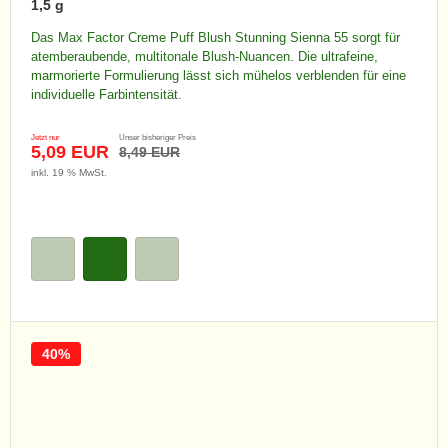
1,5 g
Das Max Factor Creme Puff Blush Stunning Sienna 55 sorgt für
atemberaubende, multitonale Blush-Nuancen. Die ultrafeine,
marmorierte Formulierung lässt sich mühelos verblenden für eine
individuelle Farbintensität.
Jetzt nur
Unser bisheriger Preis
5,09 EUR
8,49 EUR
inkl. 19 % MwSt.
40%