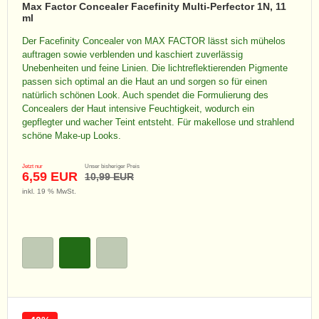
Max Factor Concealer Facefinity Multi-Perfector 1N, 11
ml
Der Facefinity Concealer von MAX FACTOR lässt sich mühelos
auftragen sowie verblenden und kaschiert zuverlässig
Unebenheiten und feine Linien. Die lichtreflektierenden Pigmente
passen sich optimal an die Haut an und sorgen so für einen
natürlich schönen Look. Auch spendet die Formulierung des
Concealers der Haut intensive Feuchtigkeit, wodurch ein
gepflegter und wacher Teint entsteht. Für makellose und strahlend
schöne Make-up Looks.
Jetzt nur
Unser bisheriger Preis
6,59 EUR
10,99 EUR
inkl. 19 % MwSt.