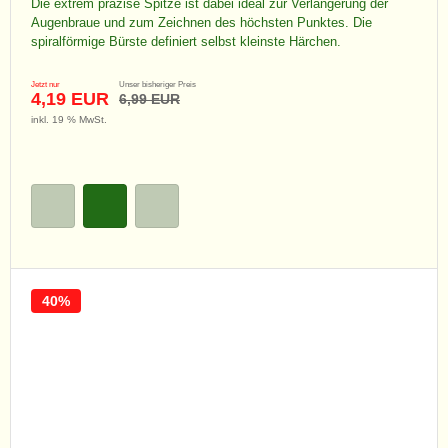
Die extrem präzise Spitze ist dabei ideal zur Verlängerung der
Augenbraue und zum Zeichnen des höchsten Punktes. Die
spiralförmige Bürste definiert selbst kleinste Härchen.
Jetzt nur
Unser bisheriger Preis
4,19 EUR
6,99 EUR
inkl. 19 % MwSt.
40%