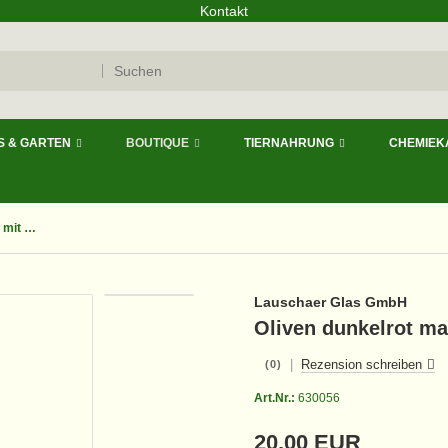
Kontakt
S & GARTEN
BOUTIQUE
TIERNAHRUNG
CHEMIEK
Oliven dunkelrot matt mit Dekor, 4 Stück, L 14cm
Lauschaer Glas GmbH
Oliven dunkelrot ma
|
Rezension schreiben
(0)
Art.Nr.:
630056
20,00 EUR